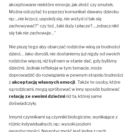
akceptowane niektóre emocje, jak złość czy smutek.
Można odczytać to poprzez komunikat dawany dziecku
np.: ,,nie krzycz, uspokój się, nie wstyd ci tak się
zachowywać?” czy też ,,taki duży i płacze?….zobacz nikt
się tak nie zachowuje…”
Nie piszę tego aby obarczać rodziców winą za trudności
dzieci… Jako dorośli, nie dostaniemy już nigdy od swoich
rodziców więcej, niż byli nam w stanie dać, gdy byliśmy
dziećmi. Jednak refleksja w tym temacie, może
doprowadzić do rozwiązania w pewnym stopniu trudności
z
akceptacją własnych emocji
. Także te osoby, które
są rodzicami, mogą spróbować w inny sposób budować
relację ze swoimi dziećmi
niż ta, której same
doświadczyły.
Innymi czynnikami są czynniki biologiczne, wynikające z
różnic indywidualnych, np.: wysoki poziom
neurotyczności. Neurotyczność jest jedna z cech