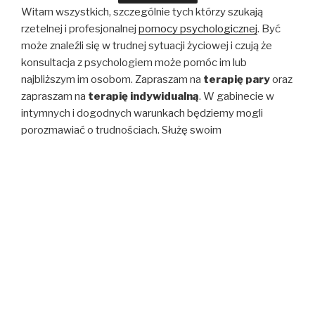
Witam wszystkich, szczególnie tych którzy szukają
rzetelnej i profesjonalnej
pomocy
psychologicznej
. Być
może znaleźli się w trudnej sytuacji życiowej i czują że
konsultacja z psychologiem może pomóc im lub
najbliższym im osobom. Zapraszam na
terapię pary
oraz
zapraszam na
terapię indywidualną
. W gabinecie w
intymnych i dogodnych warunkach będziemy mogli
porozmawiać o trudnościach. Służę swoim
doświadczeniem i wiedzą oraz wnikliwością w kontakcie z
pacjentem, zaangażowaniem i empatią Jeśli potrzebujesz
pomocy i wsparcia – po prostu zadzwoń i umów się na
spotkanie.
Serdecznie zapraszam do kontaktu.
W szczególnych przypadkach możliwa jest też t
erapia
online
. Ta forma, która podobnie jak psychoterapia
tradycyjna, (polegająca na bezpośrednim spotkaniu w
gabinecie), jest terapią indywidualnie dostosowaną do